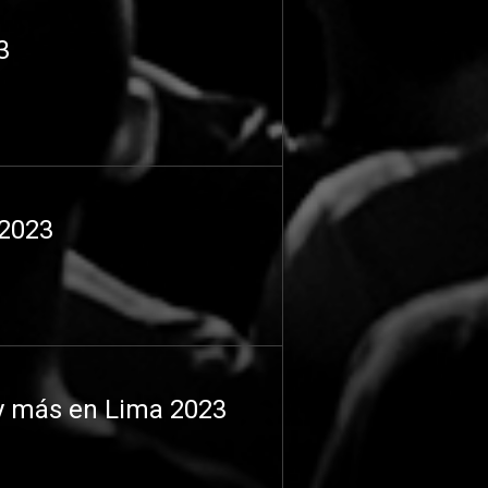
3
 2023
 y más en Lima 2023