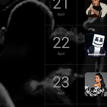
21
April
22
April
23
April