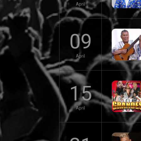
April
09
April
15
April