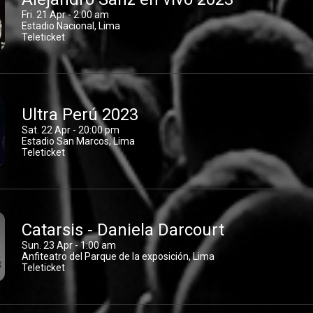
Fri. 21 Apr - 2:00 am
Estadio Nacional, Lima
Teleticket
Ultra Perú 2023
Sat. 22 Apr - 20:00 pm
Estadio San Marcos, Lima
Teleticket
Catarsis - Daniela Darcourt
Sun. 23 Apr - 1:00 am
Anfiteatro del Parque de la exposición, Lima
Teleticket