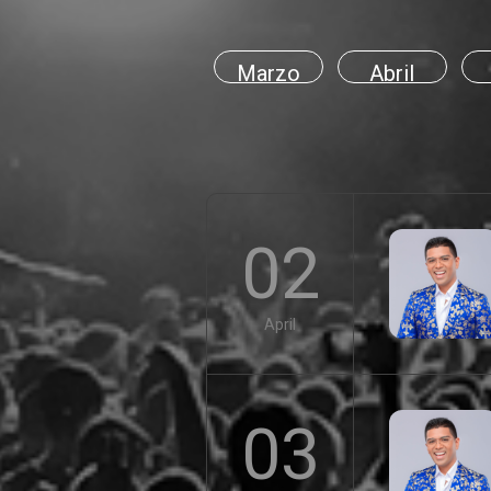
Marzo
Abril
02
April
03