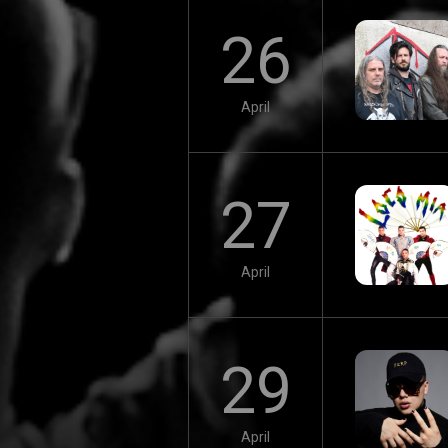
26
April
27
April
29
April