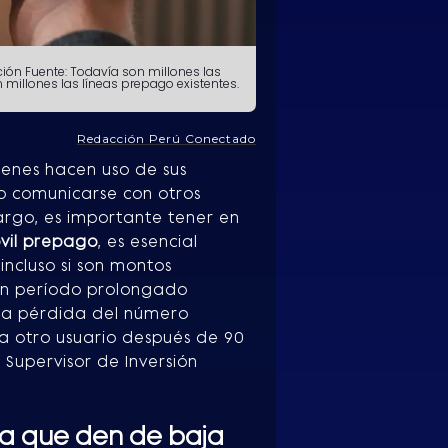
ción
Fuente: Todavía son millones las
 millones las líneas prepago existentes.
Redacción Perú Conectado
uienes hacen uso de sus
o comunicarse con otros
argo, es importante tener en
vil prepago
, es esencial
incluso si son montos
un período prolongado
, la pérdida del número
a otro usuario después de 90
 Supervisor de Inversión
a que den de baja