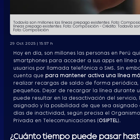
Todavía son millones las líneas prepago existentes. Foto: Composi
líneas prepago existentes. Foto: Composición
-
Crédito: Todavía son
Foto: Composición
29 Oct 2025 | 15:57 h
Hoy en día, son millones las personas en Perú q
smartphones para acceder a sus apps en línea 
usuarios por llamada telefónica o SMS. Sin emb
cuenta que
para mantener activa una línea mó
realizar recargas de saldo de forma periódica, 
pequeños. Dejar de recargar la línea durante 
puede resultar en la desactivación del servicio
asignado y la posibilidad de que sea asignado 
días de inactividad, según precisa el Organismo
Privada en Telecomunicaciones (
OSIPTEL
).
¿Cuánto tiempo puede pasar hast