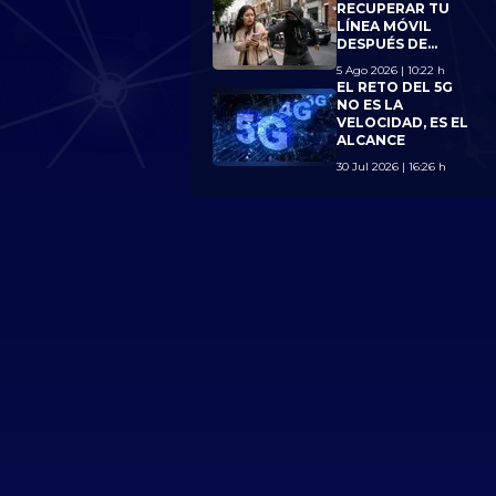
LÍMITE DE 7
RECUPERAR TU
LÍNEAS
LÍNEA MÓVIL
DESPUÉS DE
PERDER TU
5 Ago 2026 | 10:22 h
CELULAR?
EL RETO DEL 5G
CONOCE LOS
NO ES LA
NUEVOS
VELOCIDAD, ES EL
REQUISITOS
ALCANCE
30 Jul 2026 | 16:26 h