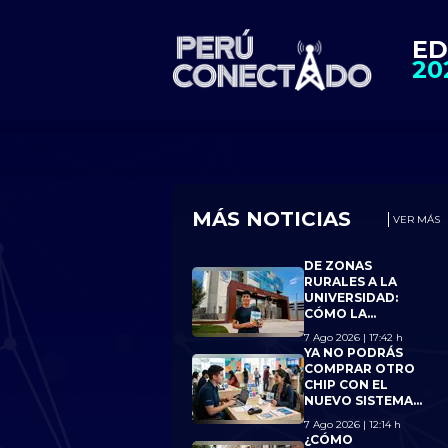
ED
20
MÁS NOTICIAS
VER MÁS
DE ZONAS
RURALES A LA
UNIVERSIDAD:
CÓMO LA
CONECTIVIDAD
7 Ago 2026 | 17:42 h
AYUDÓ A 15
YA NO PODRÁS
JÓVENES A
COMPRAR OTRO
ALCANZAR BECA
CHIP CON EL
18
NUEVO SISTEMA
DE OSIPTEL SI
7 Ago 2026 | 12:14 h
ALCANZAS EL
¿CÓMO