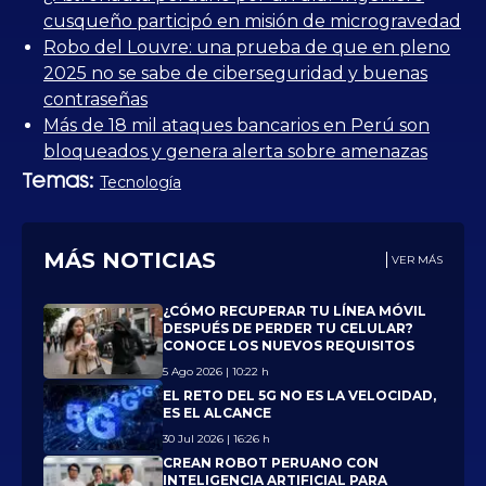
cusqueño participó en misión de microgravedad
Robo del Louvre: una prueba de que en pleno
2025 no se sabe de ciberseguridad y buenas
contraseñas
Más de 18 mil ataques bancarios en Perú son
bloqueados y genera alerta sobre amenazas
Temas:
Tecnología
MÁS NOTICIAS
VER MÁS
¿CÓMO RECUPERAR TU LÍNEA MÓVIL
DESPUÉS DE PERDER TU CELULAR?
CONOCE LOS NUEVOS REQUISITOS
5 Ago 2026 | 10:22 h
EL RETO DEL 5G NO ES LA VELOCIDAD,
ES EL ALCANCE
30 Jul 2026 | 16:26 h
CREAN ROBOT PERUANO CON
INTELIGENCIA ARTIFICIAL PARA