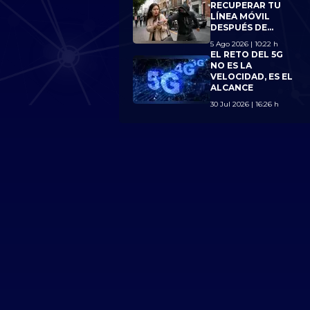
LÍMITE DE 7
RECUPERAR TU
LÍNEAS
LÍNEA MÓVIL
DESPUÉS DE
PERDER TU
5 Ago 2026 | 10:22 h
CELULAR?
EL RETO DEL 5G
CONOCE LOS
NO ES LA
NUEVOS
VELOCIDAD, ES EL
REQUISITOS
ALCANCE
30 Jul 2026 | 16:26 h