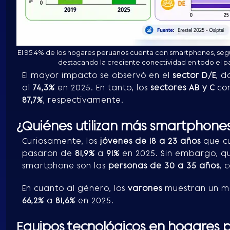
El 95.4% de los hogares peruanos cuenta con smartphones, segú
destacando la creciente conectividad en todo el pa
El mayor impacto se observó en el
sector D/E
, d
al
74,3%
en 2025. En tanto, los
sectores AB y C
con
87,7%
, respectivamente.
¿Quiénes utilizan más smartphone
Curiosamente, los
jóvenes de 18 a 23 años
que cu
pasaron de
81,9%
a
91%
en 2025. Sin embargo, qu
smartphone son las
personas de 30 a 35 años
, 
En cuanto al género, los
varones
muestran un ma
66,2%
a
81,6%
en 2025.
Equipos tecnológicos en hogares 