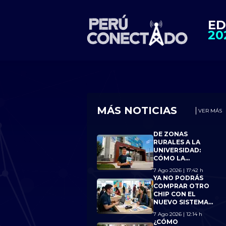
ED
20
MÁS NOTICIAS
VER MÁS
DE ZONAS
RURALES A LA
UNIVERSIDAD:
CÓMO LA
CONECTIVIDAD
7 Ago 2026 | 17:42 h
AYUDÓ A 15
YA NO PODRÁS
JÓVENES A
COMPRAR OTRO
ALCANZAR BECA
CHIP CON EL
18
NUEVO SISTEMA
DE OSIPTEL SI
7 Ago 2026 | 12:14 h
ALCANZAS EL
¿CÓMO