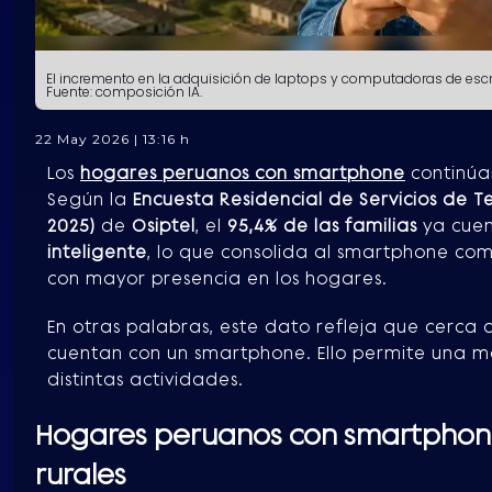
El incremento en la adquisición de laptops y computadoras de escri
Fuente: composición IA.
22 May 2026 | 13:16 h
Los
hogares peruanos con smartphone
continúan
Según la
Encuesta Residencial de Servicios de T
2025)
de
Osiptel
, el
95,4% de las familias
ya cuen
inteligente
, lo que consolida al smartphone como
con mayor presencia en los hogares.
En otras palabras, este dato refleja que cerca
cuentan con un smartphone. Ello permite una ma
distintas actividades.
Hogares peruanos con smartphon
rurales