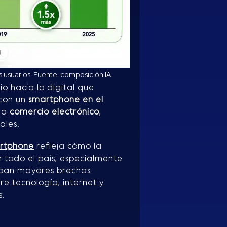
s usuarios. Fuente: composición IA.
io hacia lo digital que
 con un
smartphone en el
o a
comercio electrónico
,
ales.
artphone
refleja cómo la
 todo el país, especialmente
aban mayores brechas
bre
tecnología, internet y
s.