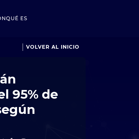
ÓN
QUÉ ES
VOLVER AL INICIO
tán
el 95% de
según