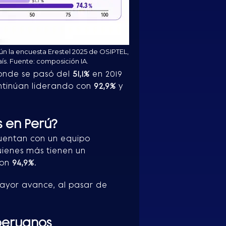
n la encuesta Erestel 2025 de OSIPTEL,
ís. Fuente: composición IA.
onde se pasó del
51,1%
en 2019
tinúan liderando con
92,9%
y
s en Perú?
entan con un equipo
ienes más tienen un
con
94,9%
.
yor avance, al pasar de
peruanos