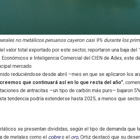
erales no metálicos peruanos cayeron casi 9% durante los pri
l valor total exportado por este sector, reportaron una baja del 
ios Económicos e Inteligencia Comercial del CIEN de Adex, este
ncipal mercado.
enido reduciéndose desde abril —mes en que se aplicaron los ar
creemos que continuará así en lo que resta del año”
, coment
taciones de antracitas —un tipo de carbón más puro— bajaron 5%,
 esta tendencia podría extenderse hasta 2025, a menos que sec
tálicos se presentan divididas, según el tipo de demanda que ten
ría de metales como el
cobre
o el
oro
, Ortiz destacó que su dese