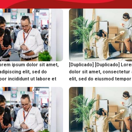
orem ipsum dolor sit amet,
[Duplicado] [Duplicado] Lor
dipiscing elit, sed do
dolor sit amet, consectetur 
r incididunt ut labore et
elit, sed do eiusmod tempor 
labore et