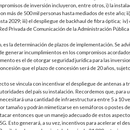
promisos de inversión incluyeron, entre otros, i) la instal
on más de 500 mil personas hasta mediados de este año; ii)
ta 2029; iii) el despliegue de backhaul de fibra óptica; iv)
ed Privada de Comunicación de la Administración Pública 
o, es la determinación de plazos de implementación. Se adv
ede generar incumplimientos en los compromisos acordados
mento es el de otorgar seguridad jurídica para las invers
oncesión que el plazo de concesión será de 20 años, suje
ecto se vincula con incentivar el despliegue de antenas a t
utoridades del país su instalación. Recordemos que, para un
 necesitará una cantidad de infraestructura entre 5 a 10 ve
or tamaño y podrán mimetizarse en semáforos o postes de
tacar entonces que un manejo adecuado de estos aspectos 
 5G. Esto generará, a su vez, incentivos para acelerar el d