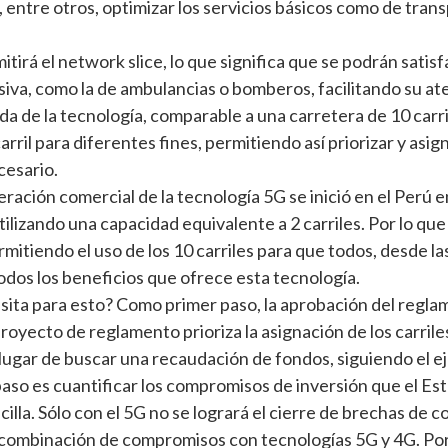
 entre otros, optimizar los servicios básicos como de trans
tirá el network slice, lo que significa que se podrán satis
siva, como la de ambulancias o bomberos, facilitando su ate
a de la tecnología, comparable a una carretera de 10 car
carril para diferentes fines, permitiendo así priorizar y asi
cesario.
ración comercial de la tecnología 5G se inició en el Perú en
utilizando una capacidad equivalente a 2 carriles. Por lo q
mitiendo el uso de los 10 carriles para que todos, desde l
dos los beneficios que ofrece esta tecnología.
ita para esto? Como primer paso, la aprobación del regla
proyecto de reglamento prioriza la asignación de los carri
 lugar de buscar una recaudación de fondos, siguiendo el e
so es cuantificar los compromisos de inversión que el Esta
cilla. Sólo con el 5G no se logrará el cierre de brechas de 
combinación de compromisos con tecnologías 5G y 4G. Por e