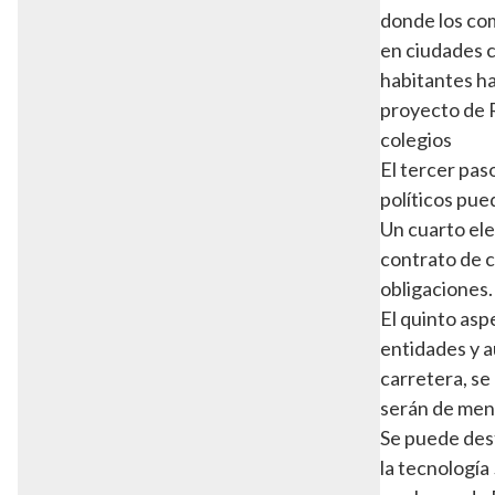
donde los com
en ciudades c
habitantes has
proyecto de R
colegios
El tercer pas
políticos pu
Un cuarto ele
contrato de c
obligaciones.
El quinto asp
entidades y a
carretera, se
serán de men
Se puede des
la tecnología