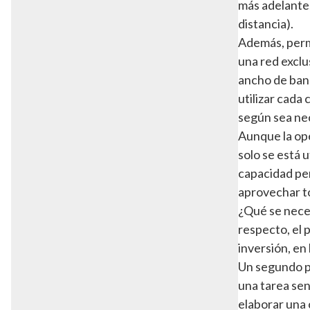
más adelante,
distancia).
Además, permi
una red exclu
ancho de band
utilizar cada 
según sea ne
Aunque la ope
solo se está 
capacidad per
aprovechar to
¿Qué se neces
respecto, el 
inversión, en
Un segundo pa
una tarea sen
elaborar una 