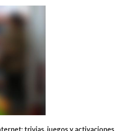
ernet: trivias, juegos y activaciones