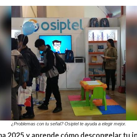
¿Problemas con tu señal? Osiptel te ayuda a elegir mejor.
Lima 2025 y aprende cómo descongelar tu int