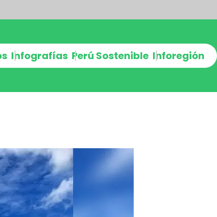
os
Infografías
Perú Sostenible
Inforegión