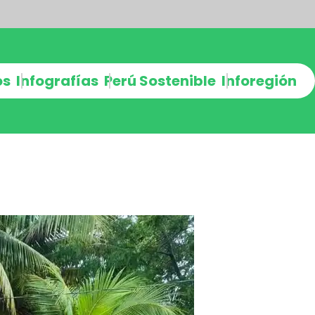
os
Infografías
Perú Sostenible
Inforegión