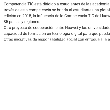
Competencia TIC está dirigido a estudiantes de las academia
través de esta competencia se brinda al estudiante una plata
edición en 2015, la influencia de la Competencia TIC de Hua
85 países y regiones.
Otro proyecto de cooperación entre Huawei y las universidade
capacidad de formación en tecnología digital para que puedan ce
Otras iniciativas de responsabilidad social con enfoque a la
y comerciales; Smart Truck , que es un aula móvil, con un co
solar, para acercar la tecnología a las zonas vulnerables de
capacidades comerciales.
Todas estas iniciativas de
Cultiva talento digital
forman parte 
talento digital en el Perú, así como reducir la brecha del talen
Con esta alianza estratégica, Huawei, la compañía que conec
un mundo conectado e inteligente. Contribuyendo a mejorar el 