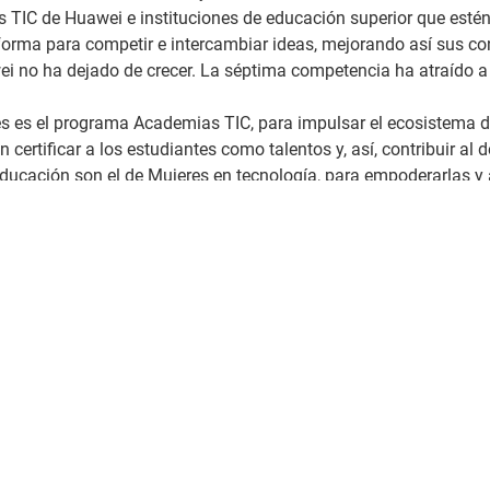
s TIC de Huawei e instituciones de educación superior que esté
forma para competir e intercambiar ideas, mejorando así sus co
wei no ha dejado de crecer. La séptima competencia ha atraído 
s es el programa Academias TIC, para impulsar el ecosistema del
rtificar a los estudiantes como talentos y, así, contribuir al des
 educación son el de Mujeres en tecnología, para empoderarlas 
ntenedor totalmente equipado y acondicionado para el desarroll
l país; y Cloud Community, un ecosistema educativo para difundi
de un esfuerzo conjunto con ministerios y universidades buscan
to tecnológico local.
ta y presta servicios a 3 mil millones de personas en más de 17
entorno transformando la atención médica, la educación, las fin
Suscríbete
|
Términos y condiciones
|
Políti
Contáctanos:
puent