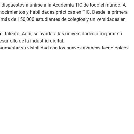
n dispuestos a unirse a la Academia TIC de todo el mundo. A
nocimientos y habilidades prácticas en TIC. Desde la primera
a más de 150,000 estudiantes de colegios y universidades en
 talento. Aquí, se ayuda a las universidades a mejorar su
arrollo de la industria digital.
y aumentar su visibilidad con los nuevos avances tecnológicos
o de actividades de aprendizaje, que funciona 100% a energía
r conocimientos de cloud computing en un nivel técnico y en
do contribuir en la empleabilidad y competitividad del
0 países del mundo, busca las mejores mentes para construir
anzas, el transporte y la vida cotidiana de las personas.
cas y estándares
e.achina@glr.pe