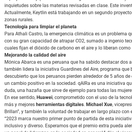
inquietudes sobre las materias revisadas en clase. Este inven
Actualmente, Keytlin está trabajando en un segundo proyecto 
zonas rurales.
Tecnología para limpiar el planeta
Para Athali Castro, la emergencia climática es un problema que
con su gran capacidad de atrapar CO2, sumado a ingenio tecnol
cuales fijan el dióxido de carbono en el aire y lo liberan co
Mejorando la calidad del aire
Mónica Abarca es una peruana que ha sabido destacar dos as
también lidera la iniciativa Guardines del Aire, programa qu
descubierto que los peruanos pierden alrededor de 5 años de e
un cambio positivo en la sociedad. qAIRa es una iniciativa qu
duda, una hazaña que sirve de ejemplo para todas las mujeres
En ese sentido,
Huawei
, comprometido con el uso de la tecnol
más y mejores
herramientas digitales
.
Michael Xue
, vicepre
Brillan”, y también la voluntad de trabajar en largo plazo con
“2023 marca nuestro primer punto de partida de esta inicia
inclusivo y diverso. Esperamos que el premio extra pueda alen