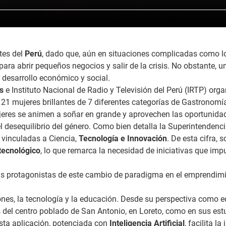
tes del
Perú
, dado que, aún en situaciones complicadas como lo
para abrir pequeños negocios y salir de la crisis. No obstante, 
l desarrollo económico y social.
s
e Instituto Nacional de Radio y Televisión del Perú (IRTP) org
 21 mujeres brillantes de 7 diferentes categorías de Gastronomía
ujeres se animen a soñar en grande y aprovechen las oportunida
el desequilibrio del género. Como bien detalla la Superintenden
s vinculadas a Ciencia,
Tecnología e Innovación
. De esta cifra, 
tecnológico
, lo que remarca la necesidad de iniciativas que imp
las protagonistas de este cambio de paradigma en el emprendimie
nes, la tecnología y la educación. Desde su perspectiva como e
os del centro poblado de San Antonio, en Loreto, como en sus es
Esta aplicación, potenciada con
Inteligencia Artificial
, facilita l