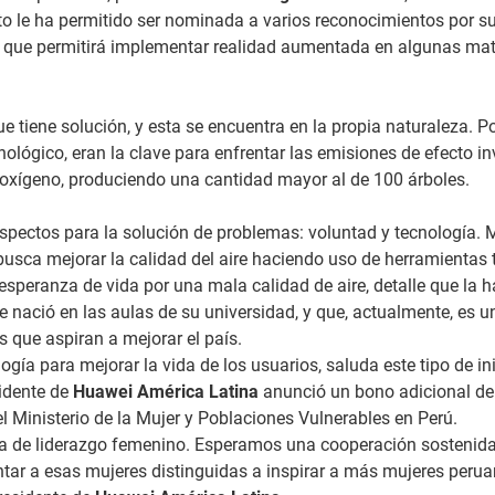
to le ha permitido ser nominada a varios reconocimientos por su a
que permitirá implementar realidad aumentada en algunas materi
 tiene solución, y esta se encuentra en la propia naturaleza. Po
ógico, eran la clave para enfrentar las emisiones de efecto inv
mo oxígeno, produciendo una cantidad mayor al de 100 árboles.
pectos para la solución de problemas: voluntad y tecnología. 
e busca mejorar la calidad del aire haciendo uso de herramienta
speranza de vida por una mala calidad de aire, detalle que la h
e nació en las aulas de su universidad, y que, actualmente, es u
 que aspiran a mejorar el país.
ogía para mejorar la vida de los usuarios, saluda este tipo de in
sidente de
Huawei América Latina
anunció un bono adicional d
 el Ministerio de la Mujer y Poblaciones Vulnerables en Perú.
tiva de liderazgo femenino. Esperamos una cooperación sosteni
tar a esas mujeres distinguidas a inspirar a más mujeres peruana