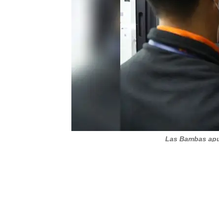
Las Bambas apue
Uno de los desafíos clave en esta transformación radica en su
Operaciones
controle los procesos mediante un nuevo modelo
control recae únicamente en la operación en campo y fomenta
Bambas.
De esta manera,
Minera Las Bambas
se encuentra comprometi
minera y abriendo el camino hacia un futuro de operaciones ef