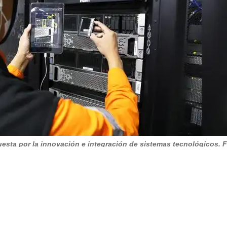
sta por la innovación e integración de sistemas tecnológicos. F
perar la resistencia al cambio y garantizar la adopción plena d
 operativo totalmente diferente y enfocado a los resultados co
r una cultura gerencial que abrace el cambio tecnológico", afi
da en seguir avanzando en su objetivo de convertirse en una min
icientes, sustentables y basadas en la innovación y la tecnológ