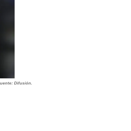
uente: Difusión.
e la
tecnología
. "Es fundamental que
Centro Integrado de
lectivos. Debemos romper la mentalidad arraigada de que el
rmó
Miguel Canz
, gerente de
Servicios Tecnológicos
de Las
a inteligente, liderando la transformación en la industria
ica, enfocados en el bienestar de las
personas
, las