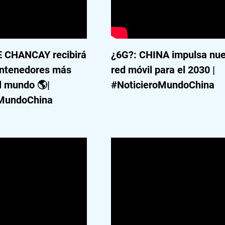
 CHANCAY recibirá
¿6G?: CHINA impulsa nu
ontenedores más
red móvil para el 2030 |
l mundo 🌎|
#NoticieroMundoChina
oMundoChina