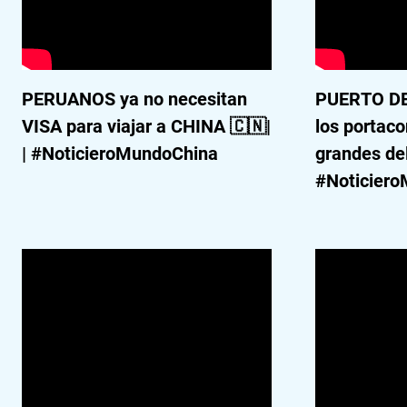
PERUANOS ya no necesitan
PUERTO DE
VISA para viajar a CHINA 🇨🇳|
los portac
| #NoticieroMundoChina
grandes de
#Noticier