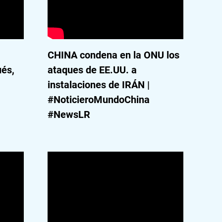
CHINA condena en la ONU los
ués,
ataques de EE.UU. a
instalaciones de IRÁN |
#NoticieroMundoChina
#NewsLR