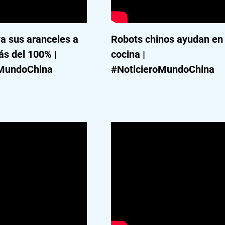
a sus aranceles a
Robots chinos ayudan en 
ás del 100% |
cocina |
oMundoChina
#NoticieroMundoChina