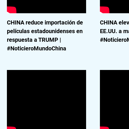
CHINA reduce importación de
CHINA elev
películas estadounidenses en
EE.UU. a m
respuesta a TRUMP |
#Noticier
#NoticieroMundoChina