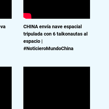
eva
CHINA envía nave espacial
tripulada con 6 taikonautas al
espacio |
#NoticieroMundoChina