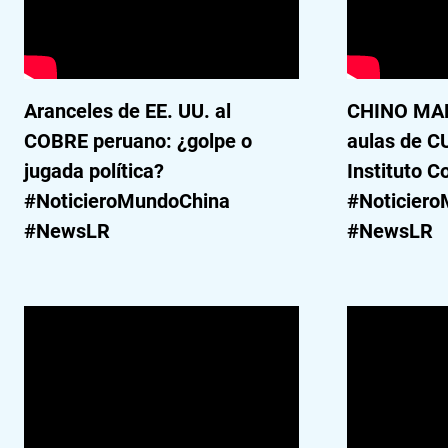
Aranceles de EE. UU. al
CHINO MAN
COBRE peruano: ¿golpe o
aulas de C
jugada política?
Instituto C
#NoticieroMundoChina
#Noticier
#NewsLR
#NewsLR