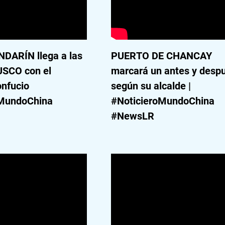
DARÍN llega a las
PUERTO DE CHANCAY
USCO con el
marcará un antes y desp
onfucio
según su alcalde |
oMundoChina
#NoticieroMundoChina
#NewsLR