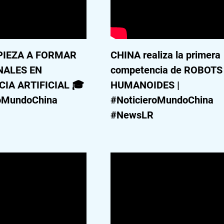
PIEZA A FORMAR
CHINA realiza la primera
NALES EN
competencia de ROBOTS
CIA ARTIFICIAL 🎓
HUMANOIDES |
roMundoChina
#NoticieroMundoChina
#NewsLR