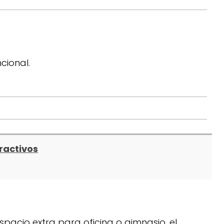
cional.
ractivos
pacio extra para oficina o gimnasio, el