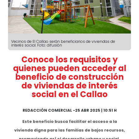
Vecinos de El Callao serán beneficiarios de viviendas de
interés social. Foto: difusión
Conoce los requisitos y
quienes pueden acceder al
beneficio de construcción
de viviendas de interés
social en el Callao
REDACCIÓN COMERCIAL
-
25 ABR 2025 | 10:51 H
Este beneficio busca facilitar el acceso a la
vivienda digna para las familias de bajos recursos,
promoviendo así el desarrollo urbano y social.