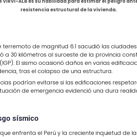
 VIRVI-ALB es su habilidad para estimar el peligro ant
resistencia estructural de la vivienda.
te terremoto de magnitud 6.1 sacudió las ciudad
izó a 30 kilómetros al suroeste de la provincia con
rú (IGP). El sismo ocasionó daños en varias edific
encia, tras el colapso de una estructura.
as podrían evitarse si las edificaciones respeta
ituación de emergencia evidenció una dura realida
esgo sísmico
ue enfrenta el Perú y la creciente inquietud de l