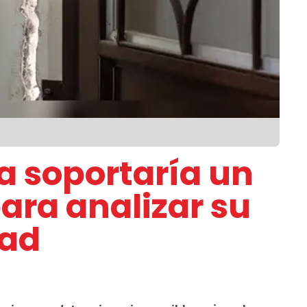
a soportaría un
ara analizar su
dad