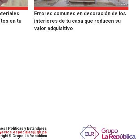
teriales
Errores comunes en decoración de los
tos en tu
interiores de tu casa que reducen su
valor adquisitivo
nes |
Políticas y Estándares
yectos.especiales@glr.pe
right© Grupo La República