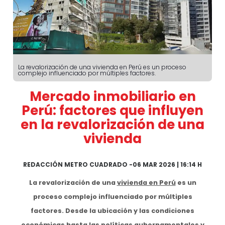
La revalorización de una vivienda en Perú es un proceso
complejo influenciado por múltiples factores.
Mercado inmobiliario en
Perú: factores que influyen
en la revalorización de una
vivienda
REDACCIÓN METRO CUADRADO
-
06 MAR 2026 | 16:14 H
La revalorización de una
vivienda en Perú
es un
proceso complejo influenciado por múltiples
factores. Desde la ubicación y las condiciones
económicas hasta las políticas gubernamentales y