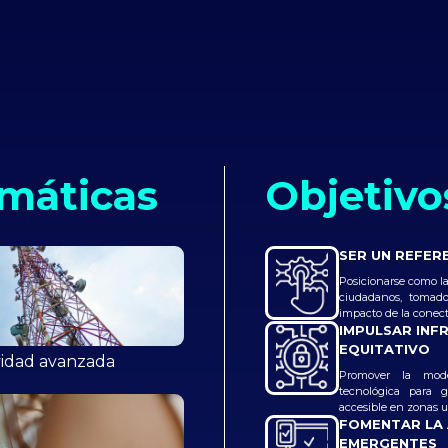
máticas
Objetivo
SER UN REFER
Posicionarse como la
ciudadanos, tomado
impacto de la conect
IMPULSAR INF
EQUITATIVO
vidad avanzada
Promover la mode
tecnológica para g
accesible en zonas ur
FOMENTAR LA
EMERGENTES