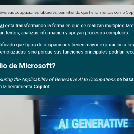
do diversas ocupaciones laborales, permitiendo que herramientas como Copi
al
está transformando la forma en que se realizan múltiples tare
an textos, analizan información y apoyan procesos complejos.
tificado qué tipos de ocupaciones tienen mayor exposición a lo
mplazadas, sino porque sus funciones principales podrían reco
dio de Microsoft?
uring the Applicability of Generative AI to Occupations
se basa 
n la herramienta
Copilot
.