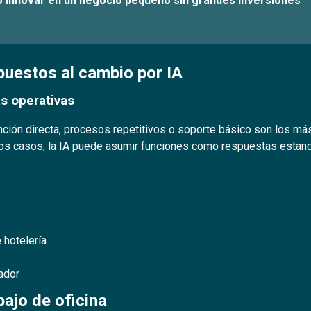
innovar en un negocio pequeño sin grandes inversiones
puestos al cambio por IA
as operativas
nción directa, procesos repetitivos o soporte básico son los má
tos casos, la IA puede asumir funciones como respuestas estand
 hotelería
ador
bajo de oficina