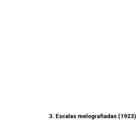
3. Escalas melografiadas (1923)
Su primer libro de narrativa revela 
breves, el autor explora con intensida