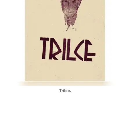
Trilce.
una faceta menos conocida pero fundamental de César Vall
d lo psicológico, la angustia interior y la soledad del ind