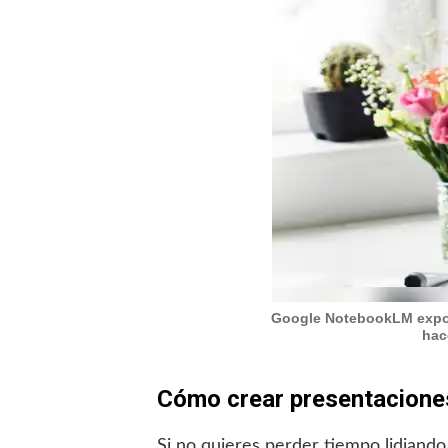
Google NotebookLM export
hac
Cómo crear presentacione
Si no quieres perder tiempo lidiando