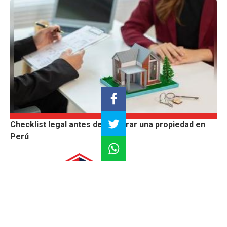
Checklist legal antes de comprar una propiedad en
Perú
Construyendo un futuro sostenible con Innovación y
conocimiento
Suscríbete |
Términos y condiciones |
Políticas y Estándares
Contáctanos:
proyectos.especiales@glr.pe