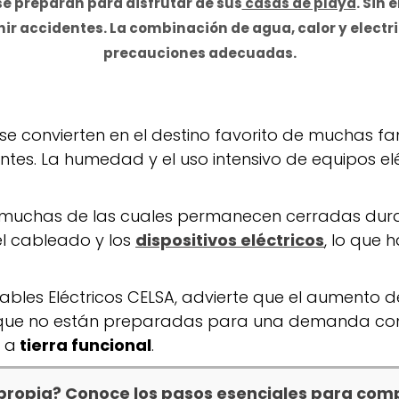
se preparan para disfrutar de sus
casas de playa
. Sin
r accidentes. La combinación de agua, calor y electri
precauciones adecuadas.
se convierten en el destino favorito de muchas fam
tes. La humedad y el uso intensivo de equipos elé
das, muchas de las cuales permanecen cerradas du
el cableado y los
dispositivos eléctricos
, lo que 
ables Eléctricos CELSA, advierte que el aumento 
 que no están preparadas para una demanda const
 a
tierra funcional
.
 propia? Conoce los pasos esenciales para comp