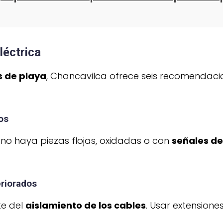
léctrica
 de playa
, Chancavilca ofrece seis recomendaci
os
e no haya piezas flojas, oxidadas o con
señales d
eriorados
te del
aislamiento de los cables
. Usar extension