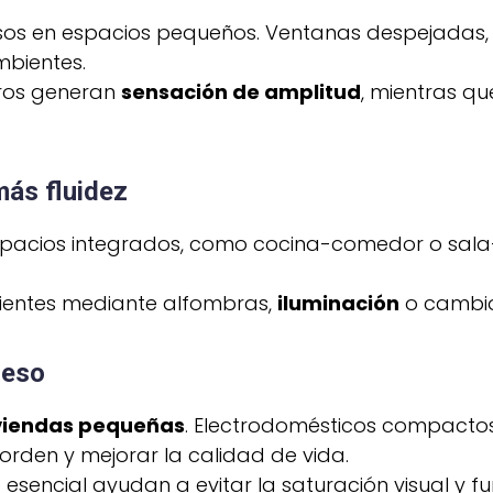
iosos en espacios pequeños. Ventanas despejadas, 
mbientes.
utros generan
sensación de amplitud
, mientras q
ás fluidez
spacios integrados, como cocina-comedor o sala-e
bientes mediante alfombras,
iluminación
o cambios
ceso
viendas pequeñas
. Electrodomésticos compactos
rden y mejorar la calidad de vida.
esencial ayudan a evitar la saturación visual y fu