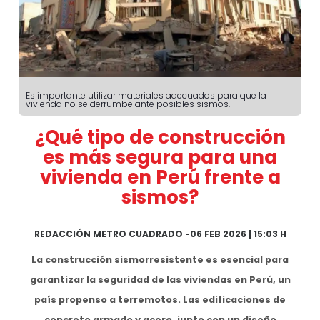
Es importante utilizar materiales adecuados para que la
vivienda no se derrumbe ante posibles sismos.
¿Qué tipo de construcción
es más segura para una
vivienda en Perú frente a
sismos?
REDACCIÓN METRO CUADRADO
-
06 FEB 2026 | 15:03 H
La construcción sismorresistente es esencial para
garantizar la
seguridad de las viviendas
en Perú, un
país propenso a terremotos. Las edificaciones de
concreto armado y acero, junto con un diseño