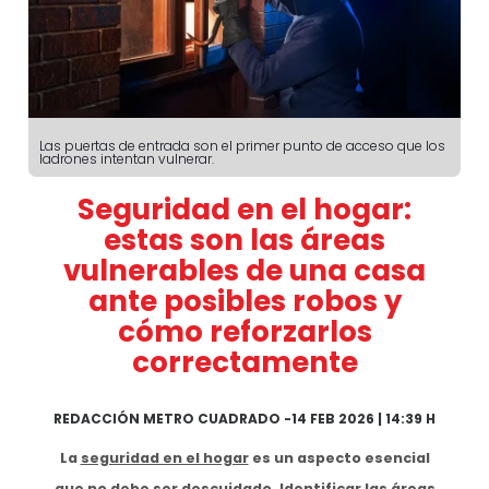
Las puertas de entrada son el primer punto de acceso que los
ladrones intentan vulnerar.
Seguridad en el hogar:
estas son las áreas
vulnerables de una casa
ante posibles robos y
cómo reforzarlos
correctamente
REDACCIÓN METRO CUADRADO
-
14 FEB 2026 | 14:39 H
La
seguridad en el hogar
es un aspecto esencial
que no debe ser descuidado. Identificar las áreas