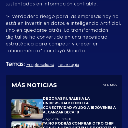
sustentadas en información confiable.
“El verdadero riesgo para las empresas hoy no
está en invertir en datos e Inteligencia Artificial,
sino en quedarse atrás. La transformación
digital se ha convertido en una necesidad
estratégica para competir y crecer en
Latinoamérica”, concluyó Mourão.
Temas:
Empleabilidad
Tecnología
MÁS NOTICIAS
VER MÁS
DE ZONAS RURALES A LA
UNIVERSIDAD: CÓMO LA
CONECTIVIDAD AYUDÓ A 15 JÓVENES A
ALCANZAR BECA 18
7 Ago 2026 | 17:42 h
YA NO PODRÁS COMPRAR OTRO CHIP
CON EL NUEVO SISTEMA DE OSIPTEL SI