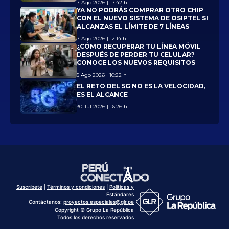
7 Ago 2026 | 17:42 h
YA NO PODRÁS COMPRAR OTRO CHIP
CON EL NUEVO SISTEMA DE OSIPTEL SI
ALCANZAS EL LÍMITE DE 7 LÍNEAS
7 Ago 2026 | 12:14 h
¿CÓMO RECUPERAR TU LÍNEA MÓVIL
DESPUÉS DE PERDER TU CELULAR?
CONOCE LOS NUEVOS REQUISITOS
5 Ago 2026 | 10:22 h
EL RETO DEL 5G NO ES LA VELOCIDAD,
ES EL ALCANCE
30 Jul 2026 | 16:26 h
Suscríbete
|
Términos y condiciones
|
Políticas y
Estándares
Contáctanos:
proyectos.especiales@glr.pe
Copyright © Grupo La República
Todos los derechos reservados