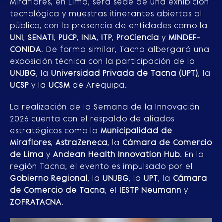
Miraflores, en Lima, será sede de una exhibición
tecnológica y muestras itinerantes abiertas al
público, con la presencia de entidades como la
UNI
,
SENATI
,
PUCP
,
INIA
,
ITP
,
ProCiencia
y
MINDEF-
CONIDA
. De forma similar, Tacna albergará una
exposición técnica con la participación de la
UNJBG
, la
Universidad Privada de Tacna (UPT)
, la
UCSP
y la
UCSM
de Arequipa.
La realización de la Semana de la Innovación
2026 cuenta con el respaldo de aliados
estratégicos como la
Municipalidad de
Miraflores
,
AstraZeneca
, la
Cámara de Comercio
de Lima
y
Andean Health Innovation Hub
. En la
región Tacna, el evento es impulsado por el
Gobierno Regional
, la
UNJBG
, la
UPT
, la
Cámara
de Comercio de Tacna
, el
IESTP Neumann
y
ZOFRATACNA
.