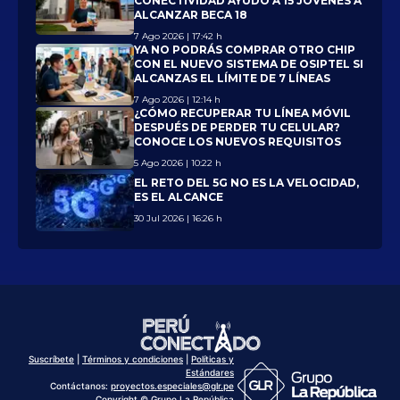
CONECTIVIDAD AYUDÓ A 15 JÓVENES A
ALCANZAR BECA 18
7 Ago 2026 | 17:42 h
YA NO PODRÁS COMPRAR OTRO CHIP
CON EL NUEVO SISTEMA DE OSIPTEL SI
ALCANZAS EL LÍMITE DE 7 LÍNEAS
7 Ago 2026 | 12:14 h
¿CÓMO RECUPERAR TU LÍNEA MÓVIL
DESPUÉS DE PERDER TU CELULAR?
CONOCE LOS NUEVOS REQUISITOS
5 Ago 2026 | 10:22 h
EL RETO DEL 5G NO ES LA VELOCIDAD,
ES EL ALCANCE
30 Jul 2026 | 16:26 h
Suscríbete
|
Términos y condiciones
|
Políticas y
Estándares
Contáctanos:
proyectos.especiales@glr.pe
Copyright © Grupo La República