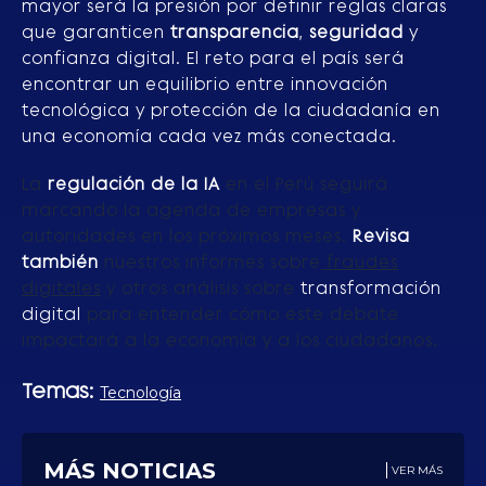
mayor será la presión por definir reglas claras
que garanticen
transparencia
,
seguridad
y
confianza digital. El reto para el país será
encontrar un equilibrio entre innovación
tecnológica y protección de la ciudadanía en
una economía cada vez más conectada.
La
regulación de la IA
en el Perú seguirá
marcando la agenda de empresas y
autoridades en los próximos meses.
Revisa
también
nuestros informes sobre
fraudes
digitales
y otros análisis sobre
transformación
digital
para entender cómo este debate
impactará a la economía y a los ciudadanos.
Temas:
Tecnología
MÁS NOTICIAS
VER MÁS