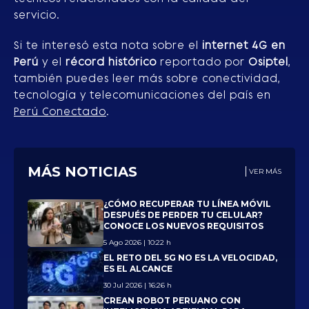
servicio.
Si te interesó esta nota sobre el
internet 4G en
Perú
y el
récord histórico
reportado por
Osiptel
,
también puedes leer más sobre conectividad,
tecnología y telecomunicaciones del país en
Perú Conectado
.
MÁS NOTICIAS
VER MÁS
¿CÓMO RECUPERAR TU LÍNEA MÓVIL
DESPUÉS DE PERDER TU CELULAR?
CONOCE LOS NUEVOS REQUISITOS
5 Ago 2026 | 10:22 h
EL RETO DEL 5G NO ES LA VELOCIDAD,
ES EL ALCANCE
30 Jul 2026 | 16:26 h
CREAN ROBOT PERUANO CON