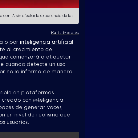
o con IA sin afectar la experiencia de los
Karla Morales
na o por
inteligencia artificial
te al crecimiento de
que comenzará a etiquetar
te cuando detecte un uso
ador no lo informa de manera
isible en plataformas
ta creado con
inteli
gencia
apaces de generar voces,
con un nivel de realismo que
os usuarios.