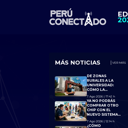
ED
20
MÁS NOTICIAS
VER MÁS
DE ZONAS
RURALES A LA
UNIVERSIDAD:
CÓMO LA
CONECTIVIDAD
7 Ago 2026 | 17:42 h
AYUDÓ A 15
YA NO PODRÁS
JÓVENES A
COMPRAR OTRO
ALCANZAR BECA
CHIP CON EL
18
NUEVO SISTEMA
DE OSIPTEL SI
7 Ago 2026 | 12:14 h
ALCANZAS EL
¿CÓMO