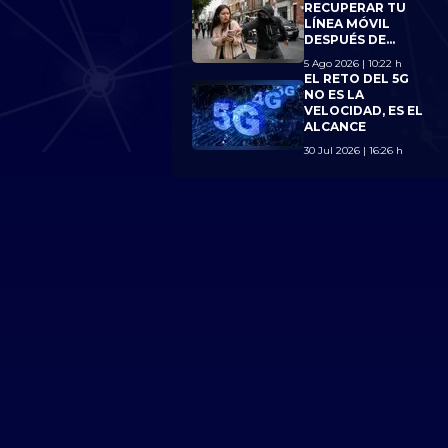
LÍMITE DE 7
RECUPERAR TU
LÍNEAS
LÍNEA MÓVIL
DESPUÉS DE
PERDER TU
5 Ago 2026 | 10:22 h
CELULAR?
EL RETO DEL 5G
CONOCE LOS
NO ES LA
NUEVOS
VELOCIDAD, ES EL
REQUISITOS
ALCANCE
30 Jul 2026 | 16:26 h