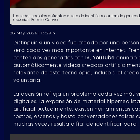
Las redes sociales enfrentan el reto de identificar contenido generad
usuarios.
Fuente: Canva
28 May 2026 | 13:29 h
Distinguir si un video fue creado por una perso
será cada vez más importante en internet. Fren
contenidos generados con
IA
,
YouTube
anunció 
automáticamente videos creados artificialmen
relevante de esta tecnología, incluso si el cre
voluntaria.
La decisión refleja un problema cada vez más v
digitales: la expansión de material hiperrealis
artificial
. Actualmente, existen herramientas c
rostros, escenas y hasta conversaciones falsas 
muchas veces resulta difícil de identificar para l