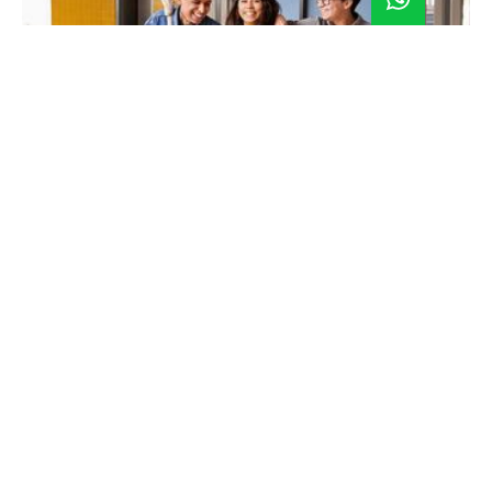
¿Cómo acceder a becas y créditos para estudiar una
carrera profesional o doctorados sin endeudarte?