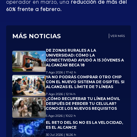
operador en marzo, una
reducción de más del
60% frente a febrero.
MÁS NOTICIAS
VER MÁS
DE ZONAS RURALES A LA
UNIVERSIDAD: CÓMO LA
CONECTIVIDAD AYUDÓ A 15 JÓVENES A
ALCANZAR BECA 18
7 Ago 2026 | 17:42 h
YA NO PODRÁS COMPRAR OTRO CHIP
CON EL NUEVO SISTEMA DE OSIPTEL SI
ALCANZAS EL LÍMITE DE 7 LÍNEAS
7 Ago 2026 | 12:14 h
¿CÓMO RECUPERAR TU LÍNEA MÓVIL
DESPUÉS DE PERDER TU CELULAR?
CONOCE LOS NUEVOS REQUISITOS
5 Ago 2026 | 10:22 h
EL RETO DEL 5G NO ES LA VELOCIDAD,
ES EL ALCANCE
30 Jul 2026 | 16:26 h