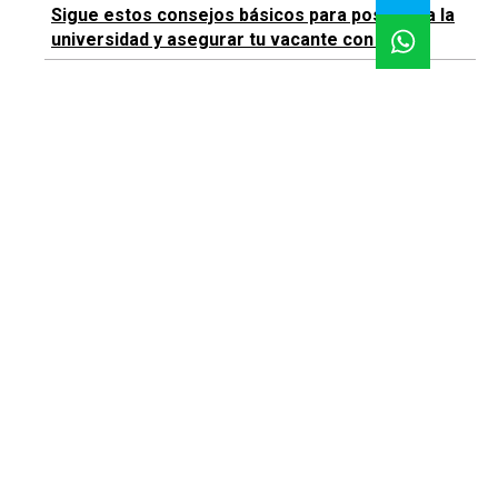
Sigue estos consejos básicos para postular a la
universidad y asegurar tu vacante con éxito
Ranking Mundial de Universidades 2026: ¿se está
transformando la geopolítica del conocimiento y
la innovación?
Impulsando la educación profesional: Innovación,
tendencias y futuro
Suscríbete |
Términos y condiciones |
Políticas y Estándares
Contáctanos:
proyectos.especiales@glr.pe
Copyright© Grupo La República
Todos los derechos reservados