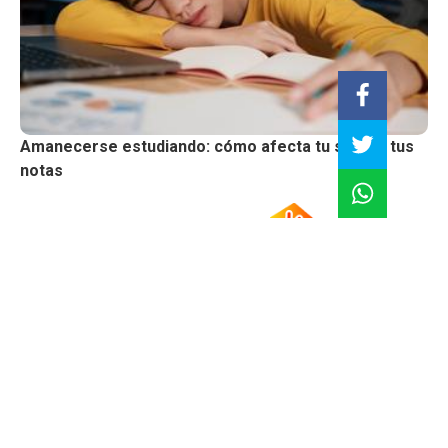
Amanecerse estudiando: cómo afecta tu salud y tus
notas
Impulsando la educación profesional: Innovación,
tendencias y futuro
Suscríbete |
Términos y condiciones |
Políticas y Estándares
Contáctanos:
proyectos.especiales@glr.pe
Copyright© Grupo La República
Todos los derechos reservados