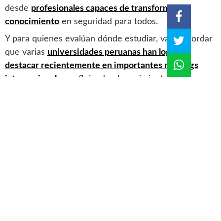
desde
profesionales capaces de transformar
conocimiento
en seguridad para todos.
Y para quienes evalúan dónde estudiar, vale recordar
que varias
universidades peruanas han logrado
destacar recientemente en importantes rankings
internacionales
, reflejando el crecimiento de la
educación superior en el país y ofreciendo cada vez
más alternativas de formación de calidad.
Temas:
pregrado
Educación
CONTENIDO DE INTERÉS