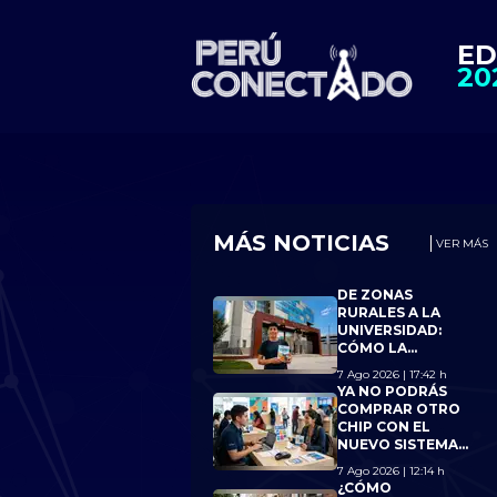
ED
20
MÁS NOTICIAS
VER MÁS
DE ZONAS
RURALES A LA
UNIVERSIDAD:
CÓMO LA
CONECTIVIDAD
7 Ago 2026 | 17:42 h
AYUDÓ A 15
YA NO PODRÁS
JÓVENES A
COMPRAR OTRO
ALCANZAR BECA
CHIP CON EL
18
NUEVO SISTEMA
DE OSIPTEL SI
7 Ago 2026 | 12:14 h
ALCANZAS EL
¿CÓMO