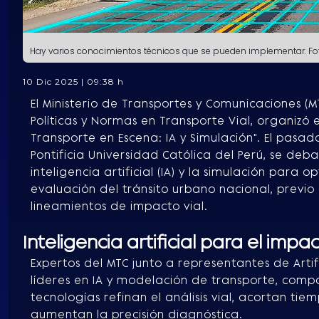
Hay varios conocimientos técnicos que se pueden implementar. F
10 Dic 2025 | 09:38 h
El Ministerio de Transportes y Comunicaciones (M
Políticas y Normas en Transporte Vial, organizó e
Transporte en Escena: IA y Simulación". El pasad
Pontificia Universidad Católica del Perú, se deba
inteligencia artificial (IA) y la simulación para o
evaluación del tránsito urbano nacional, previo
lineamientos de impacto vial.
Inteligencia artificial para el impac
Expertos del MTC junto a representantes de Artifi
líderes en IA y modelación de transporte, comp
tecnologías refinan el análisis vial, acortan ti
aumentan la precisión diagnóstica.