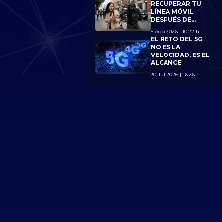
LÍMITE DE 7
RECUPERAR TU
LÍNEAS
LÍNEA MÓVIL
DESPUÉS DE
PERDER TU
5 Ago 2026 | 10:22 h
CELULAR?
EL RETO DEL 5G
CONOCE LOS
NO ES LA
NUEVOS
VELOCIDAD, ES EL
REQUISITOS
ALCANCE
30 Jul 2026 | 16:26 h