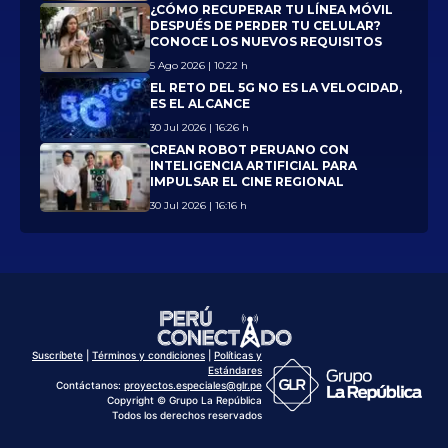
¿CÓMO RECUPERAR TU LÍNEA MÓVIL
DESPUÉS DE PERDER TU CELULAR?
CONOCE LOS NUEVOS REQUISITOS
5 Ago 2026 | 10:22 h
EL RETO DEL 5G NO ES LA VELOCIDAD,
ES EL ALCANCE
30 Jul 2026 | 16:26 h
CREAN ROBOT PERUANO CON
INTELIGENCIA ARTIFICIAL PARA
IMPULSAR EL CINE REGIONAL
30 Jul 2026 | 16:16 h
Suscríbete
|
Términos y condiciones
|
Políticas y
Estándares
Contáctanos:
proyectos.especiales@glr.pe
Copyright © Grupo La República
Todos los derechos reservados