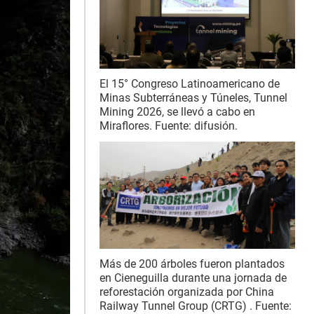
El 15° Congreso Latinoamericano de
Minas Subterráneas y Túneles, Tunnel
Mining 2026, se llevó a cabo en
Miraflores. Fuente: difusión.
Más de 200 árboles fueron plantados
en Cieneguilla durante una jornada de
reforestación organizada por China
Railway Tunnel Group (CRTG) . Fuente: