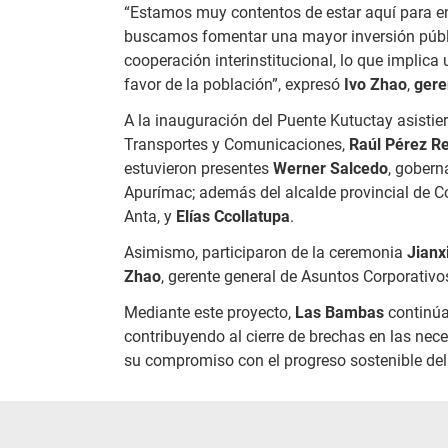
“Estamos muy contentos de estar aquí para en
buscamos fomentar una mayor inversión púb
cooperación interinstitucional, lo que implic
favor de la población”, expresó
Ivo Zhao
,
gere
A la inauguración del Puente Kutuctay asistie
Transportes y Comunicaciones,
Raúl Pérez R
estuvieron presentes
Werner Salcedo
, gobern
Apurímac; además del alcalde provincial de
Anta, y
Elías Ccollatupa
.
Asimismo, participaron de la ceremonia
Jianx
Zhao
, gerente general de Asuntos Corporativ
Mediante este proyecto,
Las Bambas
continúa
contribuyendo al cierre de brechas en las ne
su compromiso con el progreso sostenible del