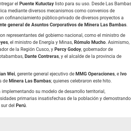
tregar el
Puente Kutuctay
listo para su uso. Desde Las Bamba
lica mediante diversos mecanismos como convenios de
a un cofinanciamiento público-privado de diversos proyectos a
nte general de Asuntos Corporativos de Minera Las Bambas
.
ron representantes del gobierno nacional, como el ministro de
eyes
, el ministro de Energía y Minas,
Rómulo Mucho
. Asimismo,
ador de la Región Cusco, y
Percy Godoy
, gobernador de
 Cotabambas,
Dante Contreras
, y el alcalde de la provincia de
ian Wei
, gerente general ejecutivo de
MMG Operaciones
, e
Ivo
os de
Minera Las Bambas
; quienes celebraron este hito.
 implementando su modelo de desarrollo territorial,
cesidades primarias insatisfechas de la población y demostrando
 sur del
Perú
.