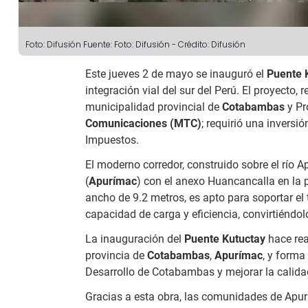
Foto: Difusión
Fuente: Foto: Difusión
-
Crédito: Difusión
Este jueves 2 de mayo se inauguró el
Puente 
integración vial del sur del Perú. El proyecto,
municipalidad provincial de
Cotabambas
y Pr
Comunicaciones (MTC)
; requirió una invers
Impuestos.
El moderno corredor, construido sobre el río 
(
Apurímac
) con el anexo Huancancalla en la p
ancho de 9.2 metros, es apto para soportar el
capacidad de carga y eficiencia, convirtiéndo
La inauguración del
Puente Kutuctay
hace rea
provincia de
Cotabambas
,
Apurímac
, y forma
Desarrollo de Cotabambas y mejorar la calidad
Gracias a esta obra, las comunidades de Apu