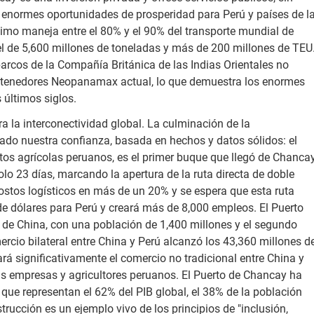
a enormes oportunidades de prosperidad para Perú y países de l
ítimo maneja entre el 80% y el 90% del transporte mundial de
l de 5,600 millones de toneladas y más de 200 millones de TEU
 barcos de la Compañía Británica de las Indias Orientales no
ontenedores Neopanamax actual, lo que demuestra los enormes
 últimos siglos.
ra la interconectividad global. La culminación de la
ado nuestra confianza, basada en hechos y datos sólidos: el
os agrícolas peruanos, es el primer buque que llegó de Chanca
o 23 días, marcando la apertura de la ruta directa de doble
ostos logísticos en más de un 20% y se espera que esta ruta
de dólares para Perú y creará más de 8,000 empleos. El Puerto
 de China, con una población de 1,400 millones y el segundo
cio bilateral entre China y Perú alcanzó los 43,360 millones d
rá significativamente el comercio no tradicional entre China y
s empresas y agricultores peruanos. El Puerto de Chancay ha
 que representan el 62% del PIB global, el 38% de la población
rucción es un ejemplo vivo de los principios de "inclusión,