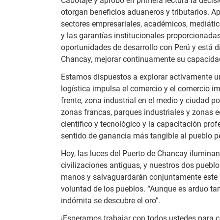
Cabotaje y aprobó en primera lectura la deci
otorgan beneficios aduaneros y tributarios. A
sectores empresariales, académicos, mediático
y las garantías institucionales proporcionada
oportunidades de desarrollo con Perú y está di
Chancay, mejorar continuamente su capacidad d
Estamos dispuestos a explorar activamente un d
logística impulsa el comercio y el comercio im
frente, zona industrial en el medio y ciudad p
zonas francas, parques industriales y zonas
científico y tecnológico y la capacitación pr
sentido de ganancia más tangible al pueblo p
Hoy, las luces del Puerto de Chancay iluminan 
civilizaciones antiguas, y nuestros dos pueb
manos y salvaguardarán conjuntamente este p
voluntad de los pueblos. “Aunque es arduo tami
indómita se descubre el oro”.
¡Esperamos trabajar con todos ustedes para c