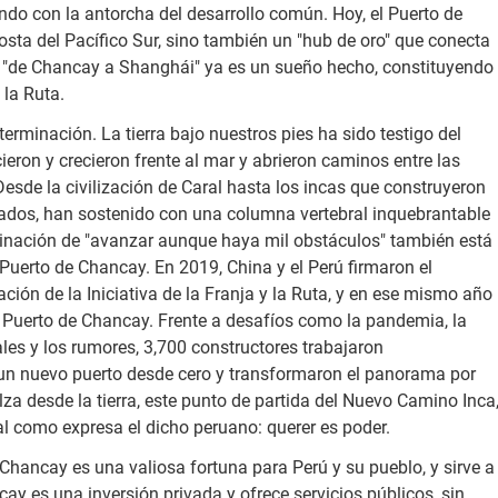
do con la antorcha del desarrollo común. Hoy, el Puerto de
osta del Pacífico Sur, sino también un "hub de oro" que conecta
o "de Chancay a Shanghái" ya es un sueño hecho, constituyendo
 la Ruta.
erminación. La tierra bajo nuestros pies ha sido testigo del
ron y crecieron frente al mar y abrieron caminos entre las
Desde la civilización de Caral hasta los incas que construyeron
lados, han sostenido con una columna vertebral inquebrantable
erminación de "avanzar aunque haya mil obstáculos" también está
Puerto de Chancay. En 2019, China y el Perú firmaron el
n de la Iniciativa de la Franja y la Ruta, y en ese mismo año
el Puerto de Chancay. Frente a desafíos como la pandemia, la
les y los rumores, 3,700 constructores trabajaron
 un nuevo puerto desde cero y transformaron el panorama por
za desde la tierra, este punto de partida del Nuevo Camino Inca
l como expresa el dicho peruano: querer es poder.
e Chancay es una valiosa fortuna para Perú y su pueblo, y sirve a
ay es una inversión privada y ofrece servicios públicos, sin