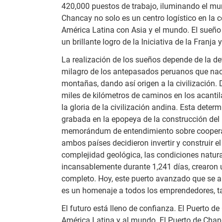
420,000 puestos de trabajo, iluminando el mun
Chancay no solo es un centro logístico en la c
América Latina con Asia y el mundo. El sueñ
un brillante logro de la Iniciativa de la Franja y
La realización de los sueños depende de la det
milagro de los antepasados peruanos que nacie
montañas, dando así origen a la civilización. 
miles de kilómetros de caminos en los acanti
la gloria de la civilización andina. Esta det
grabada en la epopeya de la construcción del 
memorándum de entendimiento sobre cooperació
ambos países decidieron invertir y construir 
complejidad geológica, las condiciones natura
incansablemente durante 1,241 días, crearon
completo. Hoy, este puerto avanzado que se al
es un homenaje a todos los emprendedores, ta
El futuro está lleno de confianza. El Puerto d
América Latina y al mundo. El Puerto de Chanc