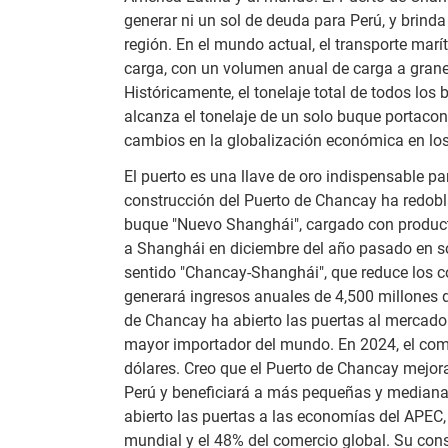
generar ni un sol de deuda para Perú, y brind
región. En el mundo actual, el transporte mar
carga, con un volumen anual de carga a grane
Históricamente, el tonelaje total de todos los
alcanza el tonelaje de un solo buque portac
cambios en la globalización económica en los
El puerto es una llave de oro indispensable pa
construcción del Puerto de Chancay ha redobl
buque "Nuevo Shanghái", cargado con product
a Shanghái en diciembre del año pasado en sol
sentido "Chancay-Shanghái", que reduce los c
generará ingresos anuales de 4,500 millones 
de Chancay ha abierto las puertas al mercado
mayor importador del mundo. En 2024, el comer
dólares. Creo que el Puerto de Chancay mejora
Perú y beneficiará a más pequeñas y mediana
abierto las puertas a las economías del APEC,
mundial y el 48% del comercio global. Su const