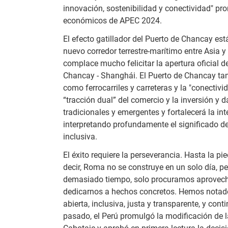
innovación, sostenibilidad y conectividad" pr
económicos de APEC 2024.
El efecto gatillador del Puerto de Chancay e
nuevo corredor terrestre-marítimo entre Asia 
complace mucho felicitar la apertura oficial 
Chancay - Shanghái. El Puerto de Chancay tamb
como ferrocarriles y carreteras y la "conectiv
“tracción dual” del comercio y la inversión y 
tradicionales y emergentes y fortalecerá la in
interpretando profundamente el significado d
inclusiva.
El éxito requiere la perseverancia. Hasta la 
decir, Roma no se construye en un solo día, p
demasiado tiempo, solo procuramos aprovech
dedicarnos a hechos concretos. Hemos notado 
abierta, inclusiva, justa y transparente, y co
pasado, el Perú promulgó la modificación de l