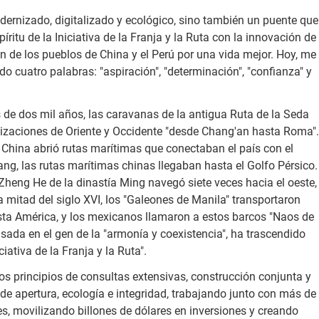
dernizado, digitalizado y ecológico, sino también un puente que
íritu de la Iniciativa de la Franja y la Ruta con la innovación de
n de los pueblos de China y el Perú por una vida mejor. Hoy, me
do cuatro palabras: "aspiración", "determinación", "confianza" y
 de dos mil años, las caravanas de la antigua Ruta de la Seda
ilizaciones de Oriente y Occidente "desde Chang'an hasta Roma".
 China abrió rutas marítimas que conectaban el país con el
Tang, las rutas marítimas chinas llegaban hasta el Golfo Pérsico.
 Zheng He de la dinastía Ming navegó siete veces hacia el oeste,
a mitad del siglo XVI, los "Galeones de Manila" transportaron
sta América, y los mexicanos llamaron a estos barcos "Naos de
sada en el gen de la "armonía y coexistencia", ha trascendido
ciativa de la Franja y la Ruta".
 principios de consultas extensivas, construcción conjunta y
de apertura, ecología e integridad, trabajando junto con más de
s, movilizando billones de dólares en inversiones y creando