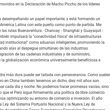
omovidos en la Declaración de Machu Picchu de los líderes
stá desempeñando un papel importante, y está formando un
y América Latina con este puerto como punto de partida. Me
de las rutas Buenaventura - Chancay - Shanghái y Guayaquil -
ién impulsará la "conectividad física" de infraestructuras
idad institucional" como aduanas inteligentes, promoviendo la
dando alas al despegue simultáneo de las industrias
tegración de las cadenas industriales y de suministro,
e la globalización económica universalmente beneficiosa e
piedra más dura puede ser tallada con perseverancia. Como suele
ero en China también tenemos un dicho, diez mil años son
ar cada día y noche. No podemos hacer promesas vacías, sino
que el Perú sigue firmemente una política de libre comercio
ntinúa optimizando su entorno de comercio e inversión. El año
a Ley del Sistema Portuario Nacional y la Nueva Ley de