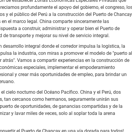
sión de establecer Zonas Económicas Especiales Privadas que
preciamos profundamente el apoyo del gobierno, el congreso, lo
s y el público del Perú a la construcción del Puerto de Chancay
s en el marco legal. China comparte sinceramente las
spuesta a construir, administrar y operar bien el Puerto de
e transporte y mejorar su nivel de servicio integral.
esarrollo integral donde el corredor impulsa la logística, la
pulsa la industria, con miras a promover el modelo de "puerto a
or atrás". Vamos a compartir experiencias en la construcción de
 económicas especiales, implementar el empoderamiento
ofesional y crear más oportunidades de empleo, para brindar un
eruano.
el cielo nocturno del Océano Pacífico. China y el Perú, dos
los, tan cercanos como hermanos, seguramente unirán sus
uerto de oportunidades, de ganancias compartidas y de la
zar y lavar miles de veces, solo al soplar toda la arena
onvertir el Puerto de Chancay en una vía dorada para todos!