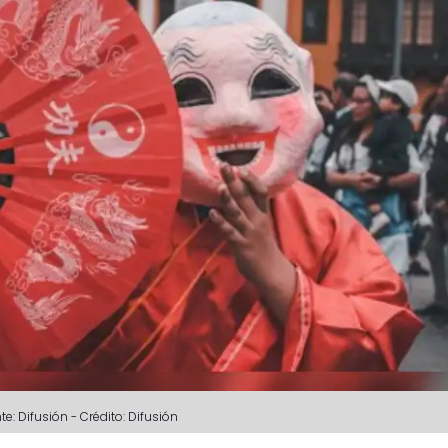
te: Difusión
-
Crédito: Difusión