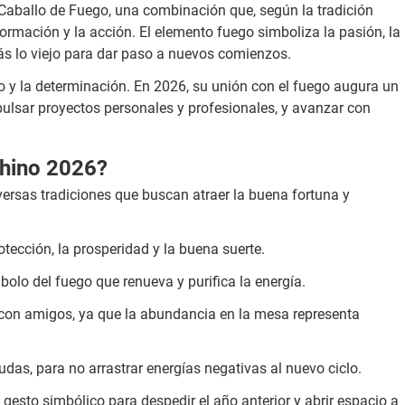
 Caballo de Fuego, una combinación que, según la tradición
formación y la acción. El elemento fuego simboliza la pasión, la
trás lo viejo para dar paso a nuevos comienzos.
to y la determinación. En 2026, su unión con el fuego augura un
pulsar proyectos personales y profesionales, y avanzar con
.
Chino 2026?
versas tradiciones que buscan atraer la buena fortuna y
otección, la prosperidad y la buena suerte.
olo del fuego que renueva y purifica la energía.
 con amigos, ya que la abundancia en la mesa representa
das, para no arrastrar energías negativas al nuevo ciclo.
 gesto simbólico para despedir el año anterior y abrir espacio a