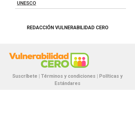
UNESCO
REDACCIÓN VULNERABILIDAD CERO
Suscríbete |
Términos y condiciones |
Políticas y
Estándares
Contáctanos:
proyectos.especiales@glr.pe
Copyright© Grupo La República
Todos los derechos reservados