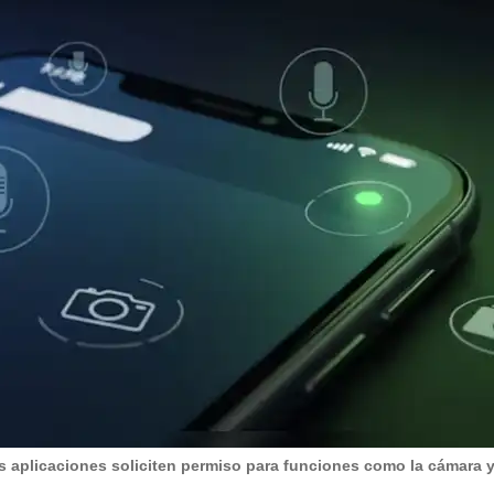
s aplicaciones soliciten permiso para funciones como la cámara y