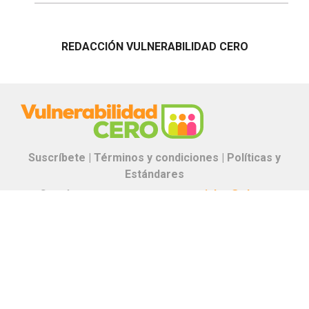
REDACCIÓN VULNERABILIDAD CERO
Suscríbete |
Términos y condiciones |
Políticas y
Estándares
Contáctanos:
proyectos.especiales@glr.pe
Copyright© Grupo La República
Todos los derechos reservados