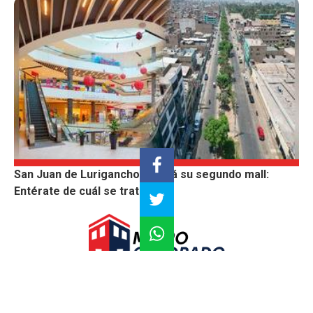
San Juan de Lurigancho tendrá su segundo mall:
Entérate de cuál se trata
Construyendo un futuro sostenible con Innovación y
conocimiento
Suscríbete |
Términos y condiciones |
Políticas y Estándares