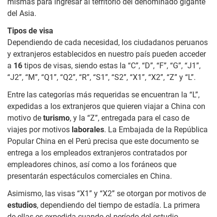
mismas para ingresar al territorio del denominado gigante
del Asia.
Tipos de visa
Dependiendo de cada necesidad, los ciudadanos peruanos
y extranjeros establecidos en nuestro país pueden acceder
a
16
tipos de visas, siendo estas la “C”, “D”, “F”, “G”, “J1”,
“J2”, “M”, “Q1”, “Q2”, “R”, “S1”, “S2”, “X1”, “X2”, “Z” y “L”.
Entre las categorías más requeridas se encuentran la “L”,
expedidas a los extranjeros que quieren viajar a China con
motivo de
turismo
, y la “Z”, entregada para el caso de
viajes por motivos
laborales
. La Embajada de la República
Popular China en el Perú precisa que este documento se
entrega a los empleados extranjeros contratados por
empleadores chinos, así como a los foráneos que
presentarán espectáculos comerciales en China.
Asimismo, las visas “X1” y “X2” se otorgan por motivos de
estudios
, dependiendo del tiempo de estadía. La primera
de ellas es expedida cuando el período del estudio