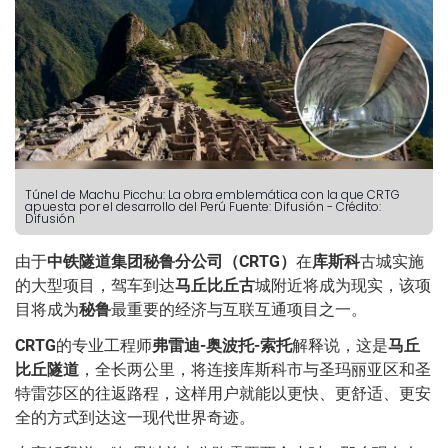
Túnel de Machu Picchu: La obra emblemática con la que CRTG
apuesta por el desarrollo del Perú
Fuente: Difusión
-
Crédito:
Difusión
由于
中铁隧道集团秘鲁分公司（
CRTG
）
在
库斯科
古城实施
的大型项目，驾车到达
马丘比丘古
城附近将成为现实，该项
目将成为
秘鲁
最重要的经济与互联互通项目之一。
CRTG
的专业工程师
弗雷迪
-
奥波托
-
索托
解释说，这是
马丘
比丘隧道
，全长两公里，将连接库斯科市与圣玛丽亚区和圣
特雷莎区的往返路程，这样用户就能以更快、更舒适、更安
全的方式到达这一现代世界奇迹。