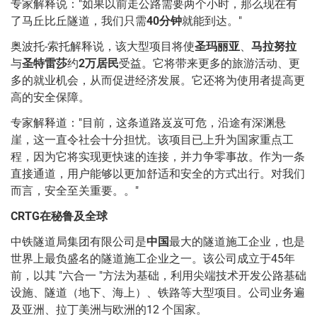
专家解释说："如果以前走公路需要两个小时，那么现在有
了马丘比丘隧道，我们只需
40
分钟
就能到达。"
奥波托-索托解释说，该大型项目将使
圣玛丽亚
、
马拉努拉
与
圣特雷莎
约
2
万居民
受益。它将带来更多的旅游活动、更
多的就业机会，从而促进经济发展。它还将为使用者提高更
高的安全保障。
专家解释道："目前，这条道路岌岌可危，沿途有深渊悬
崖，这一直令社会十分担忧。该项目已上升为国家重点工
程，因为它将实现更快速的连接，并力争零事故。作为一条
直接通道，用户能够以更加舒适和安全的方式出行。对我们
而言，安全至关重要。。"
CRTG
在秘鲁及全球
中铁隧道局集团有限公司是
中国
最大的隧道施工企业，也是
世界上最负盛名的隧道施工企业之一。该公司成立于45年
前，以其 "六合一 "方法为基础，利用尖端技术开发公路基础
设施、隧道（地下、海上）、铁路等大型项目。公司业务遍
及亚洲、拉丁美洲与欧洲的12 个国家。